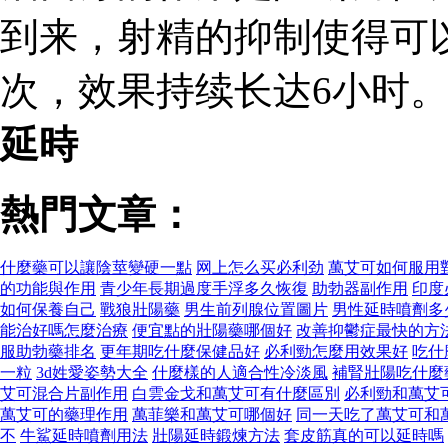
到来，射精的抑制使得可
次，效果持续长达6小时。
延時
熱門文章：
什麼藥可以讓陰莖變硬一點
网上怎么买必利劲
萬艾可如何服用
的功能與作用
青少年長期過度手浮多久恢復
助勃器副作用
印度
如何保養自己
戰狼壯陽藥
男生前列腺位置圖片
男性延時噴劑多
能治好嗎怎麼治療
便宜點的壯陽藥哪個好
改善抑鬱症最快的方
服助勃藥排名
更年期吃什麼保健品好
必利勁怎麼用效果好
吃什
一粒
3d姓愛姿勢大全
什麼樣的人適合性冷淡風
補腎壯陽吃什麼
艾可混合片副作用
白雲金戈和萬艾可有什麼區別
必利勁和萬艾
萬艾可的藥理作用
萬菲樂和萬艾可哪個好
同一天吃了萬艾可和
不
牛鯊延時噴劑用法
壯陽延時鍛煉方法
套皮筋真的可以延時嗎