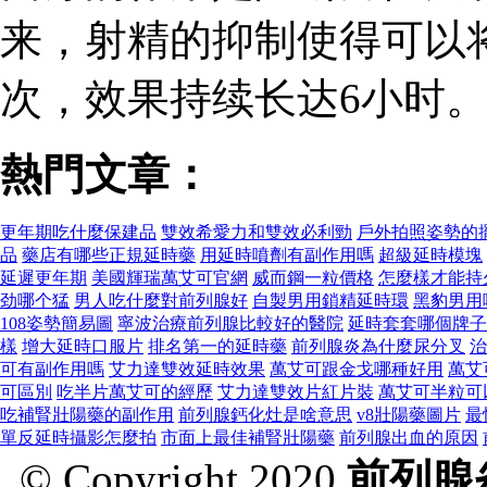
来，射精的抑制使得可以
次，效果持续长达6小时。
熱門文章：
更年期吃什麼保建品
雙效希愛力和雙效必利勁
戶外拍照姿勢的
品
藥店有哪些正規延時藥
用延時噴劑有副作用嗎
超級延時模塊
延遲更年期
美國輝瑞萬艾可官網
威而鋼一粒價格
怎麼樣才能持
劲哪个猛
男人吃什麼對前列腺好
自製男用鎖精延時環
黑豹男用
108姿勢簡易圖
寧波治療前列腺比較好的醫院
延時套套哪個牌子
樣
增大延時口服片
排名第一的延時藥
前列腺炎為什麼尿分叉
治
可有副作用嗎
艾力達雙效延時效果
萬艾可跟金戈哪種好用
萬艾
可區別
吃半片萬艾可的經歷
艾力達雙效片紅片裝
萬艾可半粒可
吃補腎壯陽藥的副作用
前列腺鈣化灶是啥意思
v8壯陽藥圖片
最
單反延時攝影怎麼拍
市面上最佳補腎壯陽藥
前列腺出血的原因
© Copyright 2020
前列腺