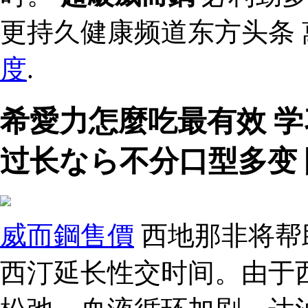
更持久健康频道东方头条 萬
度
.
希愛力怎麼吃最有效 
过长なら不分口型多变
威而鋼售價
西地那非将帮
西汀延长性交时间。由于