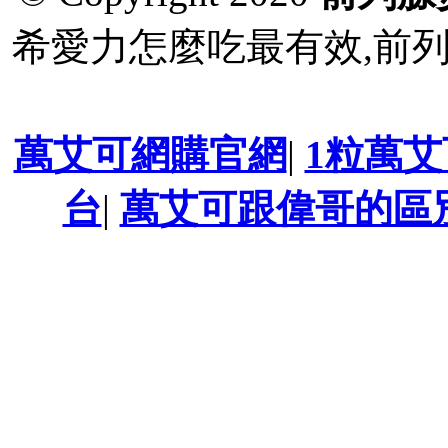
希愛力怎麼吃最有效,前
萬艾可網購官網
|
1粒萬
台
|
萬艾可跟偉哥的區