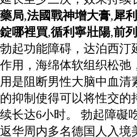
藥局
,
法國戰神增大膏
,
犀
錠哪裡買
,
循利寧壯陽
,
前
勃起功能障碍，达泊西汀
作用，海绵体软组织松弛
用是阻断男性大脑中血清
的抑制使得可以将性交的
续长达6小时。 勃起障礙
返华周内多名德国人入境美国