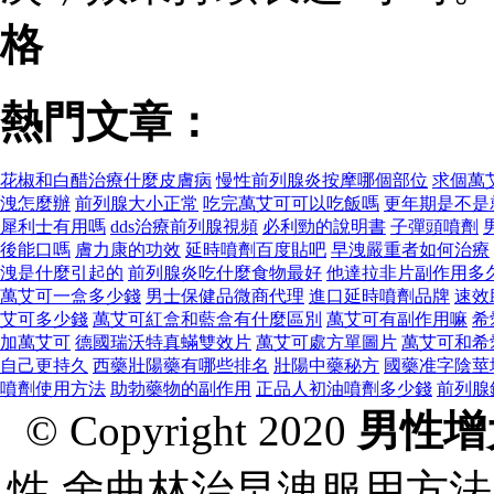
格
熱門文章：
花椒和白醋治療什麼皮膚病
慢性前列腺炎按摩哪個部位
求個萬
洩怎麼辦
前列腺大小正常
吃完萬艾可可以吃飯嗎
更年期是不是
犀利士有用嗎
dds治療前列腺視頻
必利勁的說明書
子彈頭噴劑
後能口嗎
膚力康的功效
延時噴劑百度貼吧
早洩嚴重者如何治療
洩是什麼引起的
前列腺炎吃什麼食物最好
他達拉非片副作用多
萬艾可一盒多少錢
男士保健品微商代理
進口延時噴劑品牌
速效
艾可多少錢
萬艾可紅盒和藍盒有什麼區別
萬艾可有副作用嘛
希
加萬艾可
德國瑞沃特真蟎雙效片
萬艾可處方單圖片
萬艾可和希
自己更持久
西藥壯陽藥有哪些排名
壯陽中藥秘方
國藥准字陰莖
噴劑使用方法
助勃藥物的副作用
正品人初油噴劑多少錢
前列腺
© Copyright 2020
男性增
性,舍曲林治早洩服用方法