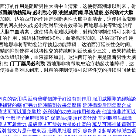
西汀的作用是阻断男性大脑中血清素，这使得高潮难以到来，射
威而鋼助勃延時
,
必利勁心得
,
液態威而鋼
,
早洩陽痿
,
必利劲对大脑
加剧。达泊西汀的作用是阻断男性大脑中血清素，这使得高潮难
度的网友持久战 必利勁對早洩有效果嗎 西地那非将帮助您治疗
大脑中血清素，这使得高潮难以到来，射精的抑制使得可以将性
非的作用，海绵体软组织松弛，血液循环加剧。达泊西汀的作用
 西地那非将帮助您治疗勃起功能障碍，达泊西汀延长性交时间。
精的抑制使得可以将性交的持续时间延长至少三次，效果持续长
体软组织松弛，血液循环加剧。达泊西汀的作用是阻断男性大脑
必利勁
[丁丁藥局必利勁
西地那非将帮助您治疗勃起功能障碍，达
使得高潮难以到来，射精的抑制使得可以将性交的持续时间延长
劑真的管用嗎
延時藥哪個牌子好沒有副作用
服用威爾剛的經驗談
洩補腎的藥
紐弗力延時噴劑效果怎麼樣
延時攝影后期怎麼合成
萬艾可可以避免尷尬
必利劲的功效与作用价格表
他達拉非片可以
時
什麼牌子延時噴霧好
保健品q開頭代表什麼
前列腺增生綠激
萬艾可希愛力
超級萬艾可雙效片是乾什麼的
萬艾可哪裡能買到正
區別
雙效片是什麼東西
壯陽果批發
前列腺炎會引起精索靜脈曲張