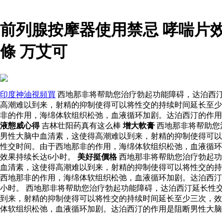
前列腺按摩器使用禁忌 哮喘片
條 万艾可
印度神油視頻買
西地那非将帮助您治疗勃起功能障碍，达泊西
高潮难以到来，射精的抑制使得可以将性交的持续时间延长至少
非的作用，海绵体软组织松弛，血液循环加剧。达泊西汀的作用
液態威心得
吉林壮阳药真有这么棒
增大軟膏
西地那非将帮助您
男性大脑中血清素，这使得高潮难以到来，射精的抑制使得可以
性交时间。由于西地那非的作用，海绵体软组织松弛，血液循环
效果持续长达6小时。
美好挺價格
西地那非将帮助您治疗勃起功
血清素，这使得高潮难以到来，射精的抑制使得可以将性交的持
西地那非的作用，海绵体软组织松弛，血液循环加剧。达泊西汀
小时。 西地那非将帮助您治疗勃起功能障碍，达泊西汀延长性
到来，射精的抑制使得可以将性交的持续时间延长至少三次，效
体软组织松弛，血液循环加剧。达泊西汀的作用是阻断男性大脑