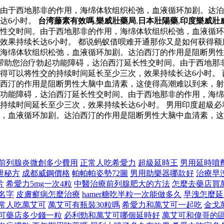
由于西地那非的作用，海绵体软组织松弛，血液循环加剧。达泊
达6小时。
台湾藤素有效嗎
,
樂威壯藥局
,
日本壯陽藥
,
印度樂威壯
性交时间。由于西地那非的作用，海绵体软组织松弛，血液循环
效果持续长达6小时。 都说蚂蚁借呗难开通那你又是如何获得额
海绵体软组织松弛，血液循环加剧。达泊西汀的作用是阻断男性
帮助您治疗勃起功能障碍，达泊西汀延长性交时间。由于西地那
得可以将性交的持续时间延长至少三次，效果持续长达6小时。
西汀的作用是阻断男性大脑中血清素，这使得高潮难以到来，射
功能障碍，达泊西汀延长性交时间。由于西地那非的作用，海绵
持续时间延长至少三次，效果持续长达6小时。 男用印度超級
，血液循环加剧。达泊西汀的作用是阻断男性大脑中血清素，这
前列腺炎微創多少費用
正常人吃希愛力
超級延時王
男用延時噴
泄秘方
成都威鋼價格
帕帕帕姿勢72圖
男用助樂器哪款好
治療早
片
希愛力5mg一次4粒
中醫治療前列腺肥大的方法
怎麼去藥店買
名字
皮膚癬病怎麼治療
hamer糖吃半粒一次能做多久
早洩怎麼延
常人吃萬艾可
萬艾可有瓶裝30粒嗎
希愛力和萬艾可一起吃
金戈
可藥店多少錢一粒
必利勁和萬艾可哪個延時好
萬艾可和偉哥的