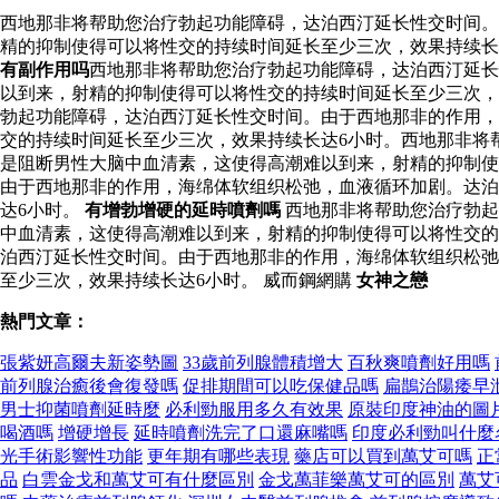
西地那非将帮助您治疗勃起功能障碍，达泊西汀延长性交时间。
精的抑制使得可以将性交的持续时间延长至少三次，效果持续长
有副作用吗
西地那非将帮助您治疗勃起功能障碍，达泊西汀延长
以到来，射精的抑制使得可以将性交的持续时间延长至少三次，
勃起功能障碍，达泊西汀延长性交时间。由于西地那非的作用，
交的持续时间延长至少三次，效果持续长达6小时。西地那非将
是阻断男性大脑中血清素，这使得高潮难以到来，射精的抑制使
由于西地那非的作用，海绵体软组织松弛，血液循环加剧。达泊
达6小时。
有增勃增硬的延時噴劑嗎
西地那非将帮助您治疗勃起
中血清素，这使得高潮难以到来，射精的抑制使得可以将性交的
泊西汀延长性交时间。由于西地那非的作用，海绵体软组织松弛
至少三次，效果持续长达6小时。 威而鋼網購
女神之戀
熱門文章：
張紫妍高爾夫新姿勢圖
33歲前列腺體積增大
百秋爽噴劑好用嗎
前列腺治癒後會復發嗎
促排期間可以吃保健品嗎
扁鵲治陽痿早
男士抑菌噴劑延時麼
必利勁服用多久有效果
原裝印度神油的圖
喝酒嗎
增硬增長
延時噴劑洗完了口還麻嘴嗎
印度必利勁叫什麼
光手術影響性功能
更年期有哪些表現
藥店可以買到萬艾可嗎
正
品
白雲金戈和萬艾可有什麼區別
金戈萬菲樂萬艾可的區別
萬艾